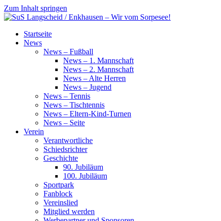
Zum Inhalt springen
SuS
Startseite
Langscheid
News
/
News – Fußball
Enkhausen
News – 1. Mannschaft
–
News – 2. Mannschaft
Wir
News – Alte Herren
vom
News – Jugend
Sorpesee!
News – Tennis
News – Tischtennis
News – Eltern-Kind-Turnen
News – Seite
Verein
Verantwortliche
Schiedsrichter
Geschichte
90. Jubiläum
100. Jubiläum
Sportpark
Fanblock
Vereinslied
Mitglied werden
Werbepartner und Sponsoren