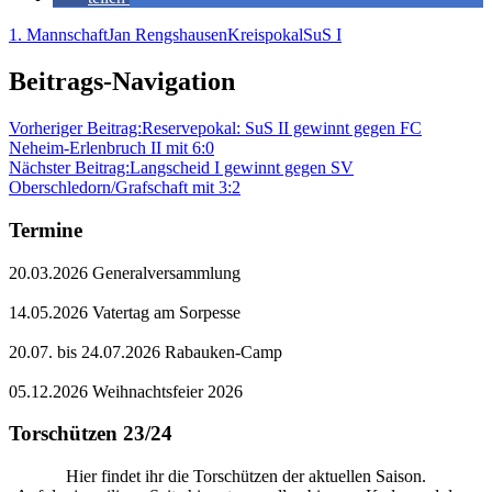
1. Mannschaft
Jan Rengshausen
Kreispokal
SuS I
Beitrags-Navigation
Vorheriger Beitrag:
Reservepokal: SuS II gewinnt gegen FC
Neheim-Erlenbruch II mit 6:0
Nächster Beitrag:
Langscheid I gewinnt gegen SV
Oberschledorn/Grafschaft mit 3:2
Termine
20.03.2026 Generalversammlung
14.05.2026 Vatertag am Sorpesse
20.07. bis 24.07.2026 Rabauken-Camp
05.12.2026 Weihnachtsfeier 2026
Torschützen 23/24
Hier findet ihr die Torschützen der aktuellen Saison.