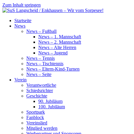
Zum Inhalt springen
SuS
Startseite
Langscheid
News
/
News – Fußball
Enkhausen
News – 1. Mannschaft
–
News – 2. Mannschaft
Wir
News – Alte Herren
vom
News – Jugend
Sorpesee!
News – Tennis
News – Tischtennis
News – Eltern-Kind-Turnen
News – Seite
Verein
Verantwortliche
Schiedsrichter
Geschichte
90. Jubiläum
100. Jubiläum
Sportpark
Fanblock
Vereinslied
Mitglied werden
Werbepartner und Sponsoren