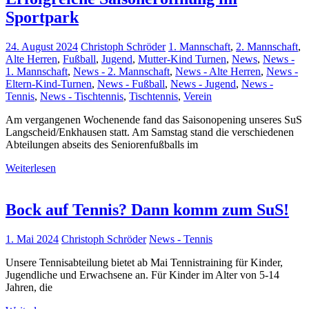
Sportpark
24. August 2024
Christoph Schröder
1. Mannschaft
,
2. Mannschaft
,
Alte Herren
,
Fußball
,
Jugend
,
Mutter-Kind Turnen
,
News
,
News -
1. Mannschaft
,
News - 2. Mannschaft
,
News - Alte Herren
,
News -
Eltern-Kind-Turnen
,
News - Fußball
,
News - Jugend
,
News -
Tennis
,
News - Tischtennis
,
Tischtennis
,
Verein
Am vergangenen Wochenende fand das Saisonopening unseres SuS
Langscheid/Enkhausen statt. Am Samstag stand die verschiedenen
Abteilungen abseits des Seniorenfußballs im
Weiterlesen
Bock auf Tennis? Dann komm zum SuS!
1. Mai 2024
Christoph Schröder
News - Tennis
Unsere Tennisabteilung bietet ab Mai Tennistraining für Kinder,
Jugendliche und Erwachsene an. Für Kinder im Alter von 5-14
Jahren, die