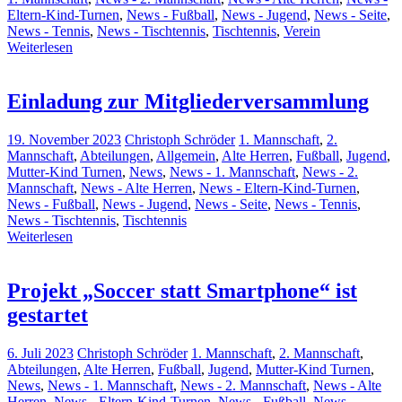
Eltern-Kind-Turnen
,
News - Fußball
,
News - Jugend
,
News - Seite
,
News - Tennis
,
News - Tischtennis
,
Tischtennis
,
Verein
Weiterlesen
Einladung zur Mitgliederversammlung
19. November 2023
Christoph Schröder
1. Mannschaft
,
2.
Mannschaft
,
Abteilungen
,
Allgemein
,
Alte Herren
,
Fußball
,
Jugend
,
Mutter-Kind Turnen
,
News
,
News - 1. Mannschaft
,
News - 2.
Mannschaft
,
News - Alte Herren
,
News - Eltern-Kind-Turnen
,
News - Fußball
,
News - Jugend
,
News - Seite
,
News - Tennis
,
News - Tischtennis
,
Tischtennis
Weiterlesen
Projekt „Soccer statt Smartphone“ ist
gestartet
6. Juli 2023
Christoph Schröder
1. Mannschaft
,
2. Mannschaft
,
Abteilungen
,
Alte Herren
,
Fußball
,
Jugend
,
Mutter-Kind Turnen
,
News
,
News - 1. Mannschaft
,
News - 2. Mannschaft
,
News - Alte
Herren
,
News - Eltern-Kind-Turnen
,
News - Fußball
,
News -