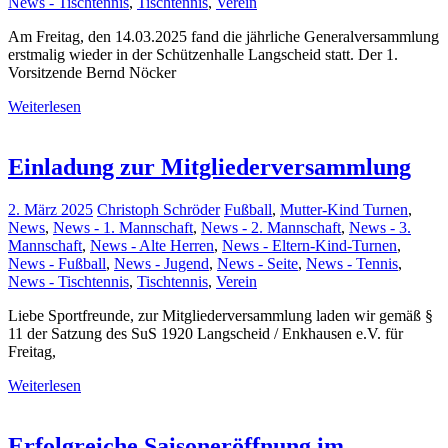
News - Tischtennis
,
Tischtennis
,
Verein
Am Freitag, den 14.03.2025 fand die jährliche Generalversammlung
erstmalig wieder in der Schützenhalle Langscheid statt. Der 1.
Vorsitzende Bernd Nöcker
Weiterlesen
Einladung zur Mitgliederversammlung
2. März 2025
Christoph Schröder
Fußball
,
Mutter-Kind Turnen
,
News
,
News - 1. Mannschaft
,
News - 2. Mannschaft
,
News - 3.
Mannschaft
,
News - Alte Herren
,
News - Eltern-Kind-Turnen
,
News - Fußball
,
News - Jugend
,
News - Seite
,
News - Tennis
,
News - Tischtennis
,
Tischtennis
,
Verein
Liebe Sportfreunde, zur Mitgliederversammlung laden wir gemäß §
11 der Satzung des SuS 1920 Langscheid / Enkhausen e.V. für
Freitag,
Weiterlesen
Erfolgreiche Saisoneröffnung im