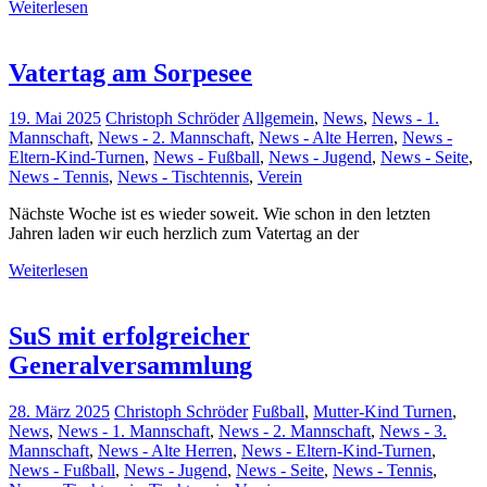
Weiterlesen
Vatertag am Sorpesee
19. Mai 2025
Christoph Schröder
Allgemein
,
News
,
News - 1.
Mannschaft
,
News - 2. Mannschaft
,
News - Alte Herren
,
News -
Eltern-Kind-Turnen
,
News - Fußball
,
News - Jugend
,
News - Seite
,
News - Tennis
,
News - Tischtennis
,
Verein
Nächste Woche ist es wieder soweit. Wie schon in den letzten
Jahren laden wir euch herzlich zum Vatertag an der
Weiterlesen
SuS mit erfolgreicher
Generalversammlung
28. März 2025
Christoph Schröder
Fußball
,
Mutter-Kind Turnen
,
News
,
News - 1. Mannschaft
,
News - 2. Mannschaft
,
News - 3.
Mannschaft
,
News - Alte Herren
,
News - Eltern-Kind-Turnen
,
News - Fußball
,
News - Jugend
,
News - Seite
,
News - Tennis
,