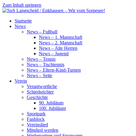
Zum Inhalt springen
SuS
Startseite
Langscheid
News
/
News – Fußball
Enkhausen
News – 1. Mannschaft
–
News – 2. Mannschaft
Wir
News – Alte Herren
vom
News – Jugend
Sorpesee!
News – Tennis
News – Tischtennis
News – Eltern-Kind-Turnen
News – Seite
Verein
Verantwortliche
Schiedsrichter
Geschichte
90. Jubiläum
100. Jubiläum
Sportpark
Fanblock
Vereinslied
Mitglied werden
Werbepartner und Sponsoren