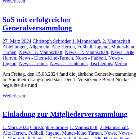
Weiterlesen
SuS mit erfolgreicher
Generalversammlung
27. März 2024
Christoph Schröder
1. Mannschaft
,
2. Mannschaft
,
Abteilungen
,
Allgemein
,
Alte Herren
,
Fußball
,
Jugend
,
Mutter-Kind
Turnen
,
News - 1. Mannschaft
,
News - 2. Mannschaft
,
News - Alte
Herren
,
News - Eltern-Kind-Turnen
,
News - Fußball
,
News -
Jugend
,
News - Tennis
,
News - Tischtennis
,
Tischtennis
,
Verein
Am Freitag, den 15.03.2024 fand die jährliche Generalversammlung
im Sportheim Langscheid statt. Der 1. Vorsitzende Bernd Nöcker
begrüßte die rund
Weiterlesen
Einladung zur Mitgliederversammlung
1. März 2024
Christoph Schröder
1. Mannschaft
,
2. Mannschaft
,
Alte Herren
,
Fußball
,
Jugend
,
Mutter-Kind Turnen
,
News
,
News -
1. Mannschaft
,
News - 2. Mannschaft
,
News - Alte Herren
,
News -