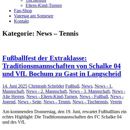
Tischtennis
Eltern-Kind-Turnen
Fan-Shop
Vatertag am Sorpesee
Kontakt
Kategorie:
News – Tennis
Fußballfest der Extraklasse:
Traditionsmannschaften von Schalke 04
und VfL Bochum zu Gast in Langscheid
14. Juni 2025
Christoph Schröder
Fußball
,
News
,
News - 1.
Mannschaft
,
News - 2. Mannschaft
,
News - 3. Mannschaft
,
News -
Alte Herren
,
News - Eltern-Kind-Turnen
,
News - Fußball
,
News -
Jugend
,
News - Seite
,
News - Tennis
,
News - Tischtennis
,
Verein
Am kommenden Donnerstag, den 19. Juni, erwartet Fußballfans ein
echtes Highlight: Die Traditionsmannschaften des FC Schalke 04
und des VfL