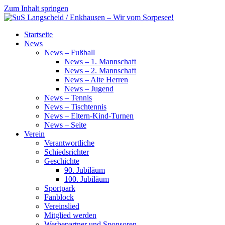
Zum Inhalt springen
SuS
Startseite
Langscheid
News
/
News – Fußball
Enkhausen
News – 1. Mannschaft
–
News – 2. Mannschaft
Wir
News – Alte Herren
vom
News – Jugend
Sorpesee!
News – Tennis
News – Tischtennis
News – Eltern-Kind-Turnen
News – Seite
Verein
Verantwortliche
Schiedsrichter
Geschichte
90. Jubiläum
100. Jubiläum
Sportpark
Fanblock
Vereinslied
Mitglied werden
Werbepartner und Sponsoren