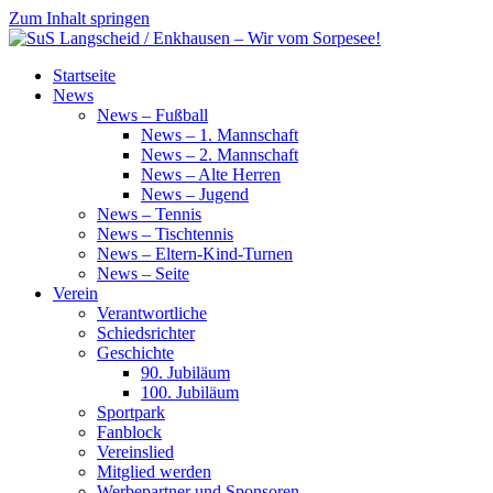
Zum Inhalt springen
SuS
Startseite
Langscheid
News
/
News – Fußball
Enkhausen
News – 1. Mannschaft
–
News – 2. Mannschaft
Wir
News – Alte Herren
vom
News – Jugend
Sorpesee!
News – Tennis
News – Tischtennis
News – Eltern-Kind-Turnen
News – Seite
Verein
Verantwortliche
Schiedsrichter
Geschichte
90. Jubiläum
100. Jubiläum
Sportpark
Fanblock
Vereinslied
Mitglied werden
Werbepartner und Sponsoren