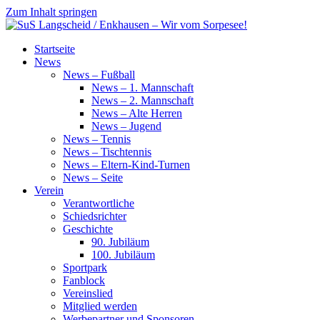
Zum Inhalt springen
SuS
Startseite
Langscheid
News
/
News – Fußball
Enkhausen
News – 1. Mannschaft
–
News – 2. Mannschaft
Wir
News – Alte Herren
vom
News – Jugend
Sorpesee!
News – Tennis
News – Tischtennis
News – Eltern-Kind-Turnen
News – Seite
Verein
Verantwortliche
Schiedsrichter
Geschichte
90. Jubiläum
100. Jubiläum
Sportpark
Fanblock
Vereinslied
Mitglied werden
Werbepartner und Sponsoren