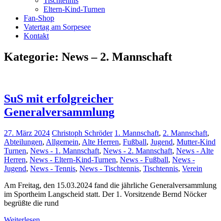
Tischtennis
Eltern-Kind-Turnen
Fan-Shop
Vatertag am Sorpesee
Kontakt
Kategorie:
News – 2. Mannschaft
SuS mit erfolgreicher
Generalversammlung
27. März 2024
Christoph Schröder
1. Mannschaft
,
2. Mannschaft
,
Abteilungen
,
Allgemein
,
Alte Herren
,
Fußball
,
Jugend
,
Mutter-Kind
Turnen
,
News - 1. Mannschaft
,
News - 2. Mannschaft
,
News - Alte
Herren
,
News - Eltern-Kind-Turnen
,
News - Fußball
,
News -
Jugend
,
News - Tennis
,
News - Tischtennis
,
Tischtennis
,
Verein
Am Freitag, den 15.03.2024 fand die jährliche Generalversammlung
im Sportheim Langscheid statt. Der 1. Vorsitzende Bernd Nöcker
begrüßte die rund
Weiterlesen