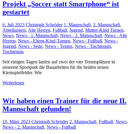
Projekt „Soccer statt Smartphone“ ist
gestartet
6. Juli 2023
Christoph Schröder
1. Mannschaft
,
2. Mannschaft
,
Abteilungen
,
Alte Herren
,
Fußball
,
Jugend
,
Mutter-Kind Turnen
,
News
,
News - 1. Mannschaft
,
News - 2. Mannschaft
,
News - Alte
Herren
,
News - Eltern-Kind-Turnen
,
News - Fußball
,
News -
Jugend
,
News - Seite
,
News - Tennis
,
News - Tischtennis
,
Tischtennis
Seit einigen Tagen laufen auf zwei der vier Tennisplätzen in
unserem Sportpark die Bauarbeiten für die beiden neuen
Kleinspielfelder. Wie
Weiterlesen
Wir haben einen Trainer für die neue II.
Mannschaft gefunden!
10. März 2023
Christoph Schröder
2. Mannschaft
,
Fußball
,
News
,
News - 2. Mannschaft
,
News - Fußball