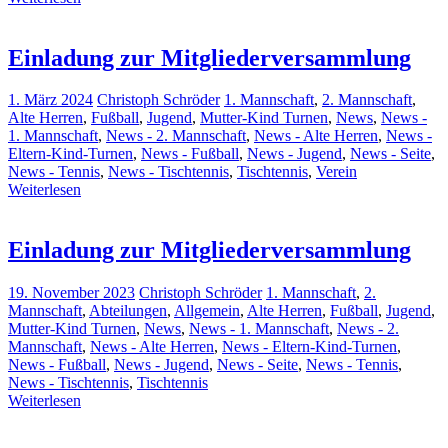
Einladung zur Mitgliederversammlung
1. März 2024
Christoph Schröder
1. Mannschaft
,
2. Mannschaft
,
Alte Herren
,
Fußball
,
Jugend
,
Mutter-Kind Turnen
,
News
,
News -
1. Mannschaft
,
News - 2. Mannschaft
,
News - Alte Herren
,
News -
Eltern-Kind-Turnen
,
News - Fußball
,
News - Jugend
,
News - Seite
,
News - Tennis
,
News - Tischtennis
,
Tischtennis
,
Verein
Weiterlesen
Einladung zur Mitgliederversammlung
19. November 2023
Christoph Schröder
1. Mannschaft
,
2.
Mannschaft
,
Abteilungen
,
Allgemein
,
Alte Herren
,
Fußball
,
Jugend
,
Mutter-Kind Turnen
,
News
,
News - 1. Mannschaft
,
News - 2.
Mannschaft
,
News - Alte Herren
,
News - Eltern-Kind-Turnen
,
News - Fußball
,
News - Jugend
,
News - Seite
,
News - Tennis
,
News - Tischtennis
,
Tischtennis
Weiterlesen