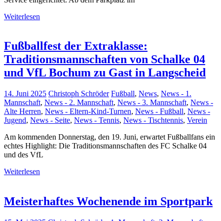
Weiterlesen
Fußballfest der Extraklasse:
Traditionsmannschaften von Schalke 04
und VfL Bochum zu Gast in Langscheid
14. Juni 2025
Christoph Schröder
Fußball
,
News
,
News - 1.
Mannschaft
,
News - 2. Mannschaft
,
News - 3. Mannschaft
,
News -
Alte Herren
,
News - Eltern-Kind-Turnen
,
News - Fußball
,
News -
Jugend
,
News - Seite
,
News - Tennis
,
News - Tischtennis
,
Verein
Am kommenden Donnerstag, den 19. Juni, erwartet Fußballfans ein
echtes Highlight: Die Traditionsmannschaften des FC Schalke 04
und des VfL
Weiterlesen
Meisterhaftes Wochenende im Sportpark