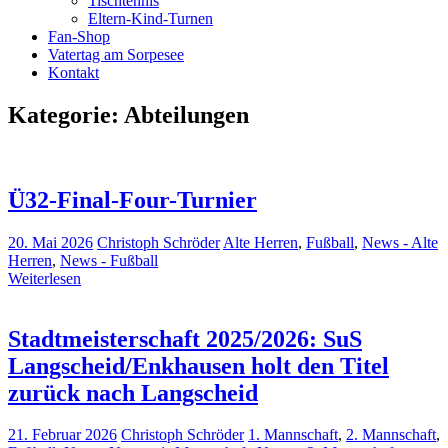
Tischtennis
Eltern-Kind-Turnen
Fan-Shop
Vatertag am Sorpesee
Kontakt
Kategorie:
Abteilungen
Ü32-Final-Four-Turnier
20. Mai 2026
Christoph Schröder
Alte Herren
,
Fußball
,
News - Alte
Herren
,
News - Fußball
Weiterlesen
Stadtmeisterschaft 2025/2026: SuS
Langscheid/Enkhausen holt den Titel
zurück nach Langscheid
21. Februar 2026
Christoph Schröder
1. Mannschaft
,
2. Mannschaft
,