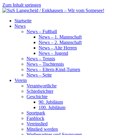
Zum Inhalt springen
SuS
Startseite
Langscheid
News
/
News – Fußball
Enkhausen
News – 1. Mannschaft
–
News – 2. Mannschaft
Wir
News – Alte Herren
vom
News – Jugend
Sorpesee!
News – Tennis
News – Tischtennis
News – Eltern-Kind-Turnen
News – Seite
Verein
Verantwortliche
Schiedsrichter
Geschichte
90. Jubiläum
100. Jubiläum
Sportpark
Fanblock
Vereinslied
Mitglied werden
Werbepartner und Sponsoren