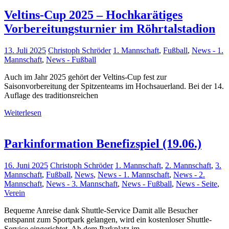
Veltins-Cup 2025 – Hochkarätiges
Vorbereitungsturnier im Röhrtalstadion
13. Juli 2025
Christoph Schröder
1. Mannschaft
,
Fußball
,
News - 1.
Mannschaft
,
News - Fußball
Auch im Jahr 2025 gehört der Veltins-Cup fest zur
Saisonvorbereitung der Spitzenteams im Hochsauerland. Bei der 14.
Auflage des traditionsreichen
Weiterlesen
Parkinformation Benefizspiel (19.06.)
16. Juni 2025
Christoph Schröder
1. Mannschaft
,
2. Mannschaft
,
3.
Mannschaft
,
Fußball
,
News
,
News - 1. Mannschaft
,
News - 2.
Mannschaft
,
News - 3. Mannschaft
,
News - Fußball
,
News - Seite
,
Verein
Bequeme Anreise dank Shuttle-Service Damit alle Besucher
entspannt zum Sportpark gelangen, wird ein kostenloser Shuttle-
Service eingerichtet. Ab dem Parkplatz im