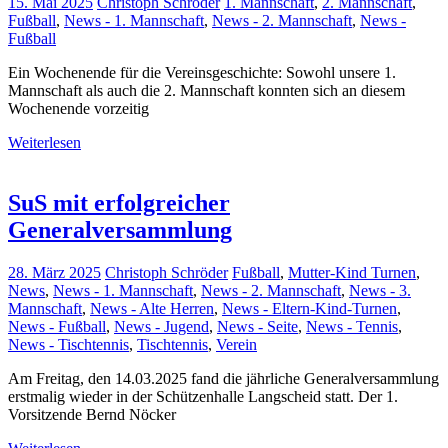
15. Mai 2025
Christoph Schröder
1. Mannschaft
,
2. Mannschaft
,
Fußball
,
News - 1. Mannschaft
,
News - 2. Mannschaft
,
News -
Fußball
Ein Wochenende für die Vereinsgeschichte: Sowohl unsere 1.
Mannschaft als auch die 2. Mannschaft konnten sich an diesem
Wochenende vorzeitig
Weiterlesen
SuS mit erfolgreicher
Generalversammlung
28. März 2025
Christoph Schröder
Fußball
,
Mutter-Kind Turnen
,
News
,
News - 1. Mannschaft
,
News - 2. Mannschaft
,
News - 3.
Mannschaft
,
News - Alte Herren
,
News - Eltern-Kind-Turnen
,
News - Fußball
,
News - Jugend
,
News - Seite
,
News - Tennis
,
News - Tischtennis
,
Tischtennis
,
Verein
Am Freitag, den 14.03.2025 fand die jährliche Generalversammlung
erstmalig wieder in der Schützenhalle Langscheid statt. Der 1.
Vorsitzende Bernd Nöcker