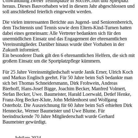
Umwandlung zweier Tennisplätze in SoccerCourt und Spielplatz
heraus. Dieses Bauvorhaben wird in diesem Jahr abgeschlossen und
soll anschließend feierlich eingeweiht werden.
Die vielen interessanten Berichte aus Jugend- und Seniorenbereich,
dem Tischtennis und Tennis sowie dem Eltern-Kind-Turnen hatten
dabei eines gemeinsam: Alle Vertreter bedankten sich für den
unermüdlichen Einsatz und das Engagement der ehrenamtlichen
Vereinsmitglieder. Darüber hinaus wurde über Vorhaben in der
Zukunft informiert.
Ein besonderer Dank gilt den 6 ehrenamtlichen Helfern, die sich mit
großem Einsatz um die Sportplatzpflege kümmern.
Für 25 Jahre Vereinsmitgliedschaft wurde Janik Erner, Ulrich Koch
und Markus Englisch geehrt. Für 50 Jahre beim SuS bedankte man
sich bei Thomas Schneidersmann, Dirk Frohwein, Andreas
Bierhoff, Hans-Josef Bigge, Joachim Becker, Manfred Volmert,
Stefan Becker, Uwe. Baumeister, Harald Loerwald, Detlef Henke,
Franz-Jörg Becker-Klute, John Mehlenhorst und Wolfgang
Osterholz. Die Auszeichnung für 60 Jahre beim SuS erhielten Dirk
Hennecke, Werner Baumeister und Uwe Blume. Für
beeindruckende 70 Jahre Mitgliederschaft wurde Gerhard
Baumeister gewürdigt.
Jubilare 2024