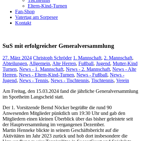
Tischtennis
Eltern-Kind-Turnen
Fan-Shop
Vatertag am Sorpesee
Kontakt
SuS mit erfolgreicher Generalversammlung
27. März 2024
Christoph Schröder
1. Mannschaft
,
2. Mannschaft
,
Abteilungen
,
Allgemein
,
Alte Herren
,
Fußball
,
Jugend
,
Mutter-Kind
Turnen
,
News - 1. Mannschaft
,
News - 2. Mannschaft
,
News - Alte
Herren
,
News - Eltern-Kind-Turnen
,
News - Fußball
,
News -
Jugend
,
News - Tennis
,
News - Tischtennis
,
Tischtennis
,
Verein
Am Freitag, den 15.03.2024 fand die jährliche Generalversammlung
im Sportheim Langscheid statt.
Der 1. Vorsitzende Bernd Nöcker begrüßte die rund 90
Anwesenden Mitglieder pünktlich um 19:30 Uhr und gab den
Mitgliedern einen kleinen Überblick über das bisher geleistete seit
der Hauptversammlung im vergangenen Dezember.
Martin Henneke blickte in seinem Geschäftsbericht auf die
Aktivitäten im Jahr 2023 zurück und hob dort insbesondere die