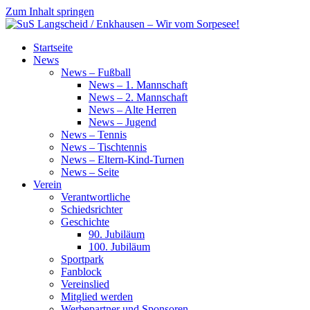
Zum Inhalt springen
SuS
Startseite
Langscheid
News
/
News – Fußball
Enkhausen
News – 1. Mannschaft
–
News – 2. Mannschaft
Wir
News – Alte Herren
vom
News – Jugend
Sorpesee!
News – Tennis
News – Tischtennis
News – Eltern-Kind-Turnen
News – Seite
Verein
Verantwortliche
Schiedsrichter
Geschichte
90. Jubiläum
100. Jubiläum
Sportpark
Fanblock
Vereinslied
Mitglied werden
Werbepartner und Sponsoren