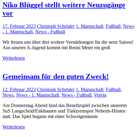
Niko Blüggel stellt weitere Neuzugänge
vor
17. Februar 2023
Christoph Schröder
1. Mannschaft
,
Fußball
,
News
- 1. Mannschaft
,
News - Fußball
Wir freuen uns über drei weitere Verstärkungen für die neue Saison!
Aus unserer A-Jugend kommt mit Benni Meier ein groß
Weiterlesen
Gemeinsam für den guten Zweck!
12. Februar 2023
Christoph Schröder
1. Mannschaft
,
Fußball
,
News
,
News - 1. Mannschaft
,
News - Fußball
,
Verein
Am Donnerstag Abend fand das Benefizspiel zwischen unserem
SuS Langscheid/Enkhausen und Türkiyemspor Neheim-Hüsten
statt. Das Spiel begann mit einer Schweigeminute
Weiterlesen