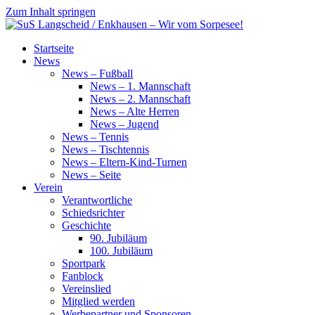
Zum Inhalt springen
Startseite
SuS
News
News – Fußball
Langscheid
News – 1. Mannschaft
News – 2. Mannschaft
/
News – Alte Herren
News – Jugend
Enkhausen
News – Tennis
News – Tischtennis
–
News – Eltern-Kind-Turnen
News – Seite
Wir
Verein
Verantwortliche
vom
Schiedsrichter
Geschichte
Sorpesee!
90. Jubiläum
100. Jubiläum
Sportpark
Fanblock
Vereinslied
Mitglied werden
Werbepartner und Sponsoren