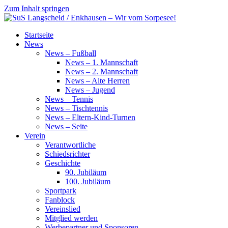
Zum Inhalt springen
SuS
Startseite
Langscheid
News
/
News – Fußball
Enkhausen
News – 1. Mannschaft
–
News – 2. Mannschaft
Wir
News – Alte Herren
vom
News – Jugend
Sorpesee!
News – Tennis
News – Tischtennis
News – Eltern-Kind-Turnen
News – Seite
Verein
Verantwortliche
Schiedsrichter
Geschichte
90. Jubiläum
100. Jubiläum
Sportpark
Fanblock
Vereinslied
Mitglied werden
Werbepartner und Sponsoren