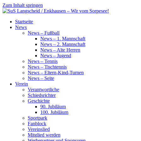
Zum Inhalt springen
SuS
Startseite
Langscheid
News
/
News – Fußball
Enkhausen
News – 1. Mannschaft
–
News – 2. Mannschaft
Wir
News – Alte Herren
vom
News – Jugend
Sorpesee!
News – Tennis
News – Tischtennis
News – Eltern-Kind-Turnen
News – Seite
Verein
Verantwortliche
Schiedsrichter
Geschichte
90. Jubiläum
100. Jubiläum
Sportpark
Fanblock
Vereinslied
Mitglied werden
Werbepartner und Sponsoren