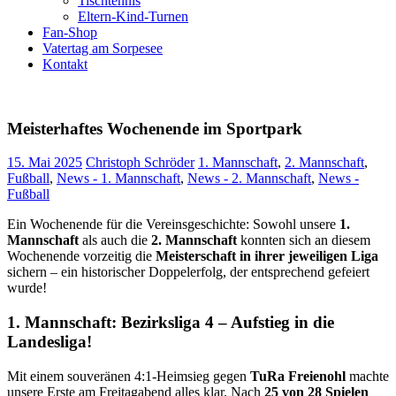
Tischtennis
Eltern-Kind-Turnen
Fan-Shop
Vatertag am Sorpesee
Kontakt
Meisterhaftes Wochenende im Sportpark
15. Mai 2025
Christoph Schröder
1. Mannschaft
,
2. Mannschaft
,
Fußball
,
News - 1. Mannschaft
,
News - 2. Mannschaft
,
News -
Fußball
Ein Wochenende für die Vereinsgeschichte: Sowohl unsere
1.
Mannschaft
als auch die
2. Mannschaft
konnten sich an diesem
Wochenende vorzeitig die
Meisterschaft in ihrer jeweiligen Liga
sichern – ein historischer Doppelerfolg, der entsprechend gefeiert
wurde!
1. Mannschaft: Bezirksliga 4 – Aufstieg in die
Landesliga!
Mit einem souveränen 4:1-Heimsieg gegen
TuRa Freienohl
machte
unsere Erste am Freitagabend alles klar. Nach
25 von 28 Spielen