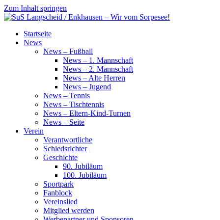
Zum Inhalt springen
SuS
Startseite
Langscheid
News
/
News – Fußball
Enkhausen
News – 1. Mannschaft
–
News – 2. Mannschaft
Wir
News – Alte Herren
vom
News – Jugend
Sorpesee!
News – Tennis
News – Tischtennis
News – Eltern-Kind-Turnen
News – Seite
Verein
Verantwortliche
Schiedsrichter
Geschichte
90. Jubiläum
100. Jubiläum
Sportpark
Fanblock
Vereinslied
Mitglied werden
Werbepartner und Sponsoren