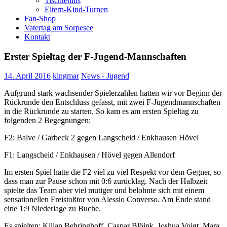
Tischtennis
Eltern-Kind-Turnen
Fan-Shop
Vatertag am Sorpesee
Kontakt
Erster Spieltag der F-Jugend-Mannschaften
14. April 2016
kingmar
News - Jugend
Aufgrund stark wachsender Spielerzahlen hatten wir vor Beginn der
Rückrunde den Entschluss gefasst, mit zwei F-Jugendmannschaften
in die Rückrunde zu starten. So kam es am ersten Spieltag zu
folgenden 2 Begegnungen:
F2: Balve / Garbeck 2 gegen Langscheid / Enkhausen Hövel
F1: Langscheid / Enkhausen / Hövel gegen Allendorf
Im ersten Spiel hatte die F2 viel zu viel Respekt vor dem Gegner, so
dass man zur Pause schon mit 0:6 zurücklag. Nach der Halbzeit
spielte das Team aber viel mutiger und belohnte sich mit einem
sensationellen Freistoßtor von Alessio Converso. Am Ende stand
eine 1:9 Niederlage zu Buche.
Es spielten: Kilian Behringhoff, Caspar Blöink, Joshua Voigt, Mara