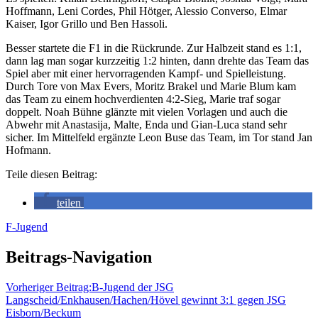
Hoffmann, Leni Cordes, Phil Hötger, Alessio Converso, Elmar
Kaiser, Igor Grillo und Ben Hassoli.
Besser startete die F1 in die Rückrunde. Zur Halbzeit stand es 1:1,
dann lag man sogar kurzzeitig 1:2 hinten, dann drehte das Team das
Spiel aber mit einer hervorragenden Kampf- und Spielleistung.
Durch Tore von Max Evers, Moritz Brakel und Marie Blum kam
das Team zu einem hochverdienten 4:2-Sieg, Marie traf sogar
doppelt. Noah Bühne glänzte mit vielen Vorlagen und auch die
Abwehr mit Anastasija, Malte, Enda und Gian-Luca stand sehr
sicher. Im Mittelfeld ergänzte Leon Buse das Team, im Tor stand Jan
Hofmann.
Teile diesen Beitrag:
teilen
F-Jugend
Beitrags-Navigation
Vorheriger Beitrag:
B-Jugend der JSG
Langscheid/Enkhausen/Hachen/Hövel gewinnt 3:1 gegen JSG
Eisborn/Beckum