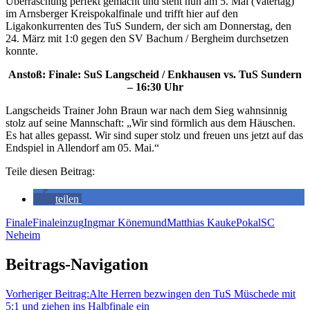
Überraschung perfekt gemacht und steht nun am 5. Mai (Vatertag)
im Arnsberger Kreispokalfinale und trifft hier auf den
Ligakonkurrenten des TuS Sundern, der sich am Donnerstag, den
24. März mit 1:0 gegen den SV Bachum / Bergheim durchsetzen
konnte.
Anstoß: Finale: SuS Langscheid / Enkhausen vs. TuS Sundern
– 16:30 Uhr
Langscheids Trainer John Braun war nach dem Sieg wahnsinnig
stolz auf seine Mannschaft: „Wir sind förmlich aus dem Häuschen.
Es hat alles gepasst. Wir sind super stolz und freuen uns jetzt auf das
Endspiel in Allendorf am 05. Mai.“
Teile diesen Beitrag:
teilen
Finale
Finaleinzug
Ingmar Könemund
Matthias Kauke
Pokal
SC
Neheim
Beitrags-Navigation
Vorheriger Beitrag:
Alte Herren bezwingen den TuS Müschede mit
5:1 und ziehen ins Halbfinale ein