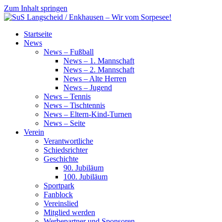
Zum Inhalt springen
SuS
Startseite
Langscheid
News
/
News – Fußball
Enkhausen
News – 1. Mannschaft
–
News – 2. Mannschaft
Wir
News – Alte Herren
vom
News – Jugend
Sorpesee!
News – Tennis
News – Tischtennis
News – Eltern-Kind-Turnen
News – Seite
Verein
Verantwortliche
Schiedsrichter
Geschichte
90. Jubiläum
100. Jubiläum
Sportpark
Fanblock
Vereinslied
Mitglied werden
Werbepartner und Sponsoren