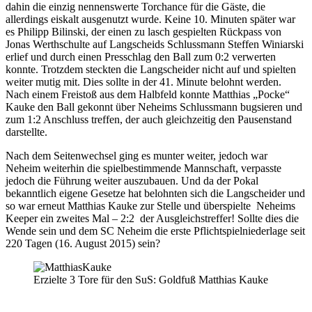
dahin die einzig nennenswerte Torchance für die Gäste, die
allerdings eiskalt ausgenutzt wurde. Keine 10. Minuten später war
es Philipp Bilinski, der einen zu lasch gespielten Rückpass von
Jonas Werthschulte auf Langscheids Schlussmann Steffen Winiarski
erlief und durch einen Presschlag den Ball zum 0:2 verwerten
konnte. Trotzdem steckten die Langscheider nicht auf und spielten
weiter mutig mit. Dies sollte in der 41. Minute belohnt werden.
Nach einem Freistoß aus dem Halbfeld konnte Matthias „Pocke“
Kauke den Ball gekonnt über Neheims Schlussmann bugsieren und
zum 1:2 Anschluss treffen, der auch gleichzeitig den Pausenstand
darstellte.
Nach dem Seitenwechsel ging es munter weiter, jedoch war
Neheim weiterhin die spielbestimmende Mannschaft, verpasste
jedoch die Führung weiter auszubauen. Und da der Pokal
bekanntlich eigene Gesetze hat belohnten sich die Langscheider und
so war erneut Matthias Kauke zur Stelle und überspielte Neheims
Keeper ein zweites Mal – 2:2 der Ausgleichstreffer! Sollte dies die
Wende sein und dem SC Neheim die erste Pflichtspielniederlage seit
220 Tagen (16. August 2015) sein?
Erzielte 3 Tore für den SuS: Goldfuß Matthias Kauke