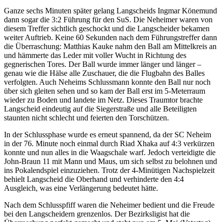
Ganze sechs Minuten später gelang Langscheids Ingmar Könemund
dann sogar die 3:2 Führung für den SuS. Die Neheimer waren von
diesem Treffer sichtlich geschockt und die Langscheider bekamen
weiter Auftrieb. Keine 60 Sekunden nach dem Führungstreffer dann
die Überraschung: Matthias Kauke nahm den Ball am Mittelkreis an
und hämmerte das Leder mit voller Wucht in Richtung des
gegnerischen Tores. Der Ball wurde immer länger und länger –
genau wie die Hälse alle Zuschauer, die die Flugbahn des Balles
verfolgten. Auch Neheims Schlussmann konnte den Ball nur noch
über sich gleiten sehen und so kam der Ball erst im 5-Meterraum
wieder zu Boden und landete im Netz. Dieses Traumtor brachte
Langscheid eindeutig auf die Siegerstraße und alle Beteiligten
staunten nicht schlecht und feierten den Torschützen.
In der Schlussphase wurde es erneut spannend, da der SC Neheim
in der 76. Minute noch einmal durch Riad Xhaka auf 4:3 verkürzen
konnte und nun alles in die Waagschale warf. Jedoch verteidigte die
John-Braun 11 mit Mann und Maus, um sich selbst zu belohnen und
ins Pokalendspiel einzuziehen. Trotz der 4-Minütigen Nachspielzeit
behielt Langscheid die Oberhand und verhinderte den 4:4
Ausgleich, was eine Verlängerung bedeutet hätte.
Nach dem Schlusspfiff waren die Neheimer bedient und die Freude
bei den Langscheidern grenzenlos. Der Bezirksligist hat die