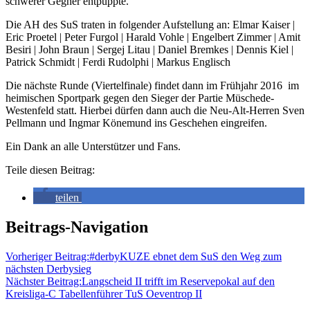
schwerer Gegner entpuppte.
Die AH des SuS traten in folgender Aufstellung an: Elmar Kaiser |
Eric Proetel | Peter Furgol | Harald Vohle | Engelbert Zimmer | Amit
Besiri | John Braun | Sergej Litau | Daniel Bremkes | Dennis Kiel |
Patrick Schmidt | Ferdi Rudolphi | Markus Englisch
Die nächste Runde (Viertelfinale) findet dann im Frühjahr 2016 im
heimischen Sportpark gegen den Sieger der Partie Müschede-
Westenfeld statt. Hierbei dürfen dann auch die Neu-Alt-Herren Sven
Pellmann und Ingmar Könemund ins Geschehen eingreifen.
Ein Dank an alle Unterstützer und Fans.
Teile diesen Beitrag:
teilen
Beitrags-Navigation
Vorheriger Beitrag:
#derbyKUZE ebnet dem SuS den Weg zum
nächsten Derbysieg
Nächster Beitrag:
Langscheid II trifft im Reservepokal auf den
Kreisliga-C Tabellenführer TuS Oeventrop II