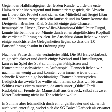
Gegen den Halbfinalgegner der letzten Runde, wurde die erste
Halbzeit sehr überzeugend und konzentriert gespielt, die Abwehr
um Libero Eric Proetel stand sicher, das Mittelfeld mit Sergej Litau
und John Braun zeigte sich sehr laufstark und im Sturm konnte das
Dreigestirn Bremkes, Kiel, Schmidt einige gute Chancen
herausspielen. Unser „Erster-Alles-Marathon-Oldie“ Peter Furgol,
konnte hierbei in der 20. Minute durch einen abgefälschten Kopfball
die verdiente Führung erzielen. Im Anschluss daran ließen wir noch
einige aussichtsreiche Gelegenheiten liegen, so dass die 1:0
Pausenführung absolut in Ordnung ging.
Nach der Pause dann ein verändertes Bild. Die SG Balve/Garbeck
zeigte sich aktiver und durch einige Wechsel und Umstellungen,
kam es im Spiel des SuS zu unnötigen Fehlpässen und
Konzentrationsschwächen im Aufbauspiel. Dennoch ließen wir
nach hinten wenig zu und konnten vorn immer wieder durch
schnelle Konter einige hochkarätige Chancen herausspielen.
Lediglich das zweite Tor wollte nicht fallen, so dass wir bis zum
Schluss etwas zittern mussten, da auch unser „Oldie“ Ferdi
Rudolphi zur Freude der Mannschaft aus Garbeck, selbst aus zwei
Meter Entfernung nicht ins Tor schießen wollte.
In Summe aber letztendlich doch ein ungefährdeter und sicherlich
auch verdienter Sieg, wobei sich die SG Balve/ Garbeck als erwartet