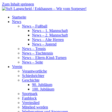
Zum Inhalt springen
SuS
Startseite
Langscheid
News
/
News – Fußball
Enkhausen
News – 1. Mannschaft
–
News – 2. Mannschaft
Wir
News – Alte Herren
vom
News – Jugend
Sorpesee!
News – Tennis
News – Tischtennis
News – Eltern-Kind-Turnen
News – Seite
Verein
Verantwortliche
Schiedsrichter
Geschichte
90. Jubiläum
100. Jubiläum
Sportpark
Fanblock
Vereinslied
Mitglied werden
Werbepartner und Sponsoren