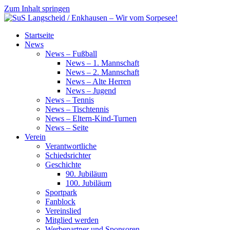
Zum Inhalt springen
SuS
Startseite
Langscheid
News
/
News – Fußball
Enkhausen
News – 1. Mannschaft
–
News – 2. Mannschaft
Wir
News – Alte Herren
vom
News – Jugend
Sorpesee!
News – Tennis
News – Tischtennis
News – Eltern-Kind-Turnen
News – Seite
Verein
Verantwortliche
Schiedsrichter
Geschichte
90. Jubiläum
100. Jubiläum
Sportpark
Fanblock
Vereinslied
Mitglied werden
Werbepartner und Sponsoren