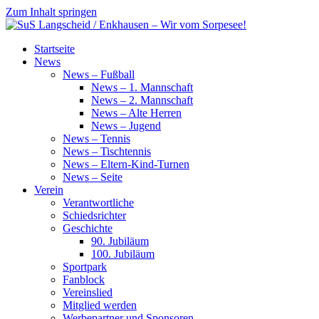
Zum Inhalt springen
SuS
Startseite
Langscheid
News
/
News – Fußball
Enkhausen
News – 1. Mannschaft
–
News – 2. Mannschaft
Wir
News – Alte Herren
vom
News – Jugend
Sorpesee!
News – Tennis
News – Tischtennis
News – Eltern-Kind-Turnen
News – Seite
Verein
Verantwortliche
Schiedsrichter
Geschichte
90. Jubiläum
100. Jubiläum
Sportpark
Fanblock
Vereinslied
Mitglied werden
Werbepartner und Sponsoren