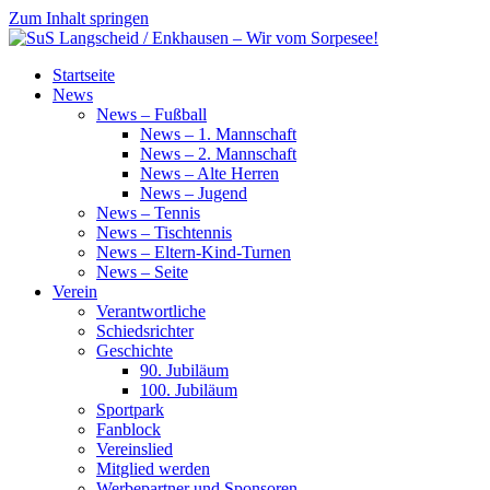
Zum Inhalt springen
SuS
Startseite
Langscheid
News
/
News – Fußball
Enkhausen
News – 1. Mannschaft
–
News – 2. Mannschaft
Wir
News – Alte Herren
vom
News – Jugend
Sorpesee!
News – Tennis
News – Tischtennis
News – Eltern-Kind-Turnen
News – Seite
Verein
Verantwortliche
Schiedsrichter
Geschichte
90. Jubiläum
100. Jubiläum
Sportpark
Fanblock
Vereinslied
Mitglied werden
Werbepartner und Sponsoren