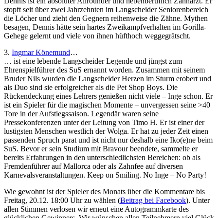
Dennis ist ein absoluter Allrounder und nebenberuflich Zahnarzt. Er
stopft seit über zwei Jahrzehnten im Langscheider Seniorenbereich
die Löcher und zieht den Gegnern reihenweise die Zähne. Mythen
besagen, Dennis hätte sein hartes Zweikampfverhalten im Gorilla-
Gehege gelernt und viele von ihnen hüfthoch weggegrätscht.
3.
Ingmar Könemund
…
… ist eine lebende Langscheider Legende und jüngst zum
Ehrenspielführer des SuS ernannt worden. Zusammen mit seinem
Bruder Nils wurden die Langscheider Herzen im Sturm erobert und
als Duo sind sie erfolgreicher als die Pet Shop Boys. Die
Rückendeckung eines Lehrers genießen nicht viele – Inge schon. Er
ist ein Spieler für die magischen Momente – unvergessen seine >40
Tore in der Aufstiegssaison. Legendär waren seine
Pressekonferenzen unter der Leitung von Timo H. Er ist einer der
lustigsten Menschen westlich der Wolga. Er hat zu jeder Zeit einen
passenden Spruch parat und ist nicht nur deshalb eine Iko(e)ne beim
SuS. Bevor er sein Studium mit Bravour beendete, sammelte er
bereits Erfahrungen in den unterschiedlichsten Bereichen: ob als
Fremdenführer auf Mallorca oder als Zahnfee auf diversen
Karnevalsveranstaltungen. Keep on Smiling. No Inge – No Party!
Wie gewohnt ist der Spieler des Monats über die Kommentare bis
Freitag, 20.12. 18:00 Uhr zu wählen (
Beitrag bei Facebook
). Unter
allen Stimmen verlosen wir erneut eine Autogrammkarte des
glücklichen Gewinners. Wir wünschen allen Teilnehmern viel Glück