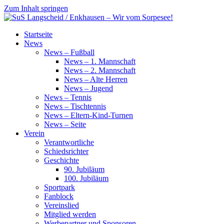
Zum Inhalt springen
SuS
Startseite
Langscheid
News
/
News – Fußball
Enkhausen
News – 1. Mannschaft
–
News – 2. Mannschaft
Wir
News – Alte Herren
vom
News – Jugend
Sorpesee!
News – Tennis
News – Tischtennis
News – Eltern-Kind-Turnen
News – Seite
Verein
Verantwortliche
Schiedsrichter
Geschichte
90. Jubiläum
100. Jubiläum
Sportpark
Fanblock
Vereinslied
Mitglied werden
Werbepartner und Sponsoren