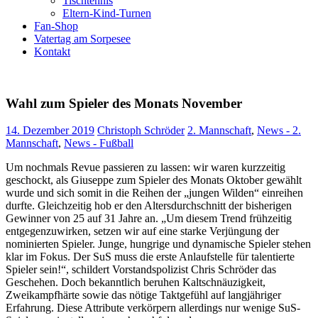
Tischtennis
Eltern-Kind-Turnen
Fan-Shop
Vatertag am Sorpesee
Kontakt
Wahl zum Spieler des Monats November
14. Dezember 2019
Christoph Schröder
2. Mannschaft
,
News - 2.
Mannschaft
,
News - Fußball
Um nochmals Revue passieren zu lassen: wir waren kurzzeitig
geschockt, als Giuseppe zum Spieler des Monats Oktober gewählt
wurde und sich somit in die Reihen der „jungen Wilden“ einreihen
durfte. Gleichzeitig hob er den Altersdurchschnitt der bisherigen
Gewinner von 25 auf 31 Jahre an. „Um diesem Trend frühzeitig
entgegenzuwirken, setzen wir auf eine starke Verjüngung der
nominierten Spieler. Junge, hungrige und dynamische Spieler stehen
klar im Fokus. Der SuS muss die erste Anlaufstelle für talentierte
Spieler sein!“, schildert Vorstandspolizist Chris Schröder das
Geschehen. Doch bekanntlich beruhen Kaltschnäuzigkeit,
Zweikampfhärte sowie das nötige Taktgefühl auf langjähriger
Erfahrung. Diese Attribute verkörpern allerdings nur wenige SuS-