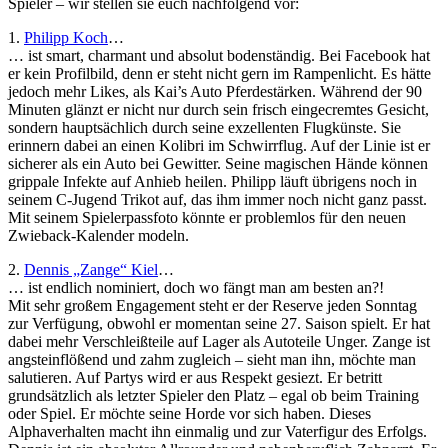
Spieler – wir stellen sie euch nachfolgend vor:
1.
Philipp Koch
…
… ist smart, charmant und absolut bodenständig. Bei Facebook hat
er kein Profilbild, denn er steht nicht gern im Rampenlicht. Es hätte
jedoch mehr Likes, als Kai’s Auto Pferdestärken. Während der 90
Minuten glänzt er nicht nur durch sein frisch eingecremtes Gesicht,
sondern hauptsächlich durch seine exzellenten Flugkünste. Sie
erinnern dabei an einen Kolibri im Schwirrflug. Auf der Linie ist er
sicherer als ein Auto bei Gewitter. Seine magischen Hände können
grippale Infekte auf Anhieb heilen. Philipp läuft übrigens noch in
seinem C-Jugend Trikot auf, das ihm immer noch nicht ganz passt.
Mit seinem Spielerpassfoto könnte er problemlos für den neuen
Zwieback-Kalender modeln.
2.
Dennis „Zange“ Kiel
…
… ist endlich nominiert, doch wo fängt man am besten an?!
Mit sehr großem Engagement steht er der Reserve jeden Sonntag
zur Verfügung, obwohl er momentan seine 27. Saison spielt. Er hat
dabei mehr Verschleißteile auf Lager als Autoteile Unger. Zange ist
angsteinflößend und zahm zugleich – sieht man ihn, möchte man
salutieren. Auf Partys wird er aus Respekt gesiezt. Er betritt
grundsätzlich als letzter Spieler den Platz – egal ob beim Training
oder Spiel. Er möchte seine Horde vor sich haben. Dieses
Alphaverhalten macht ihn einmalig und zur Vaterfigur des Erfolgs.