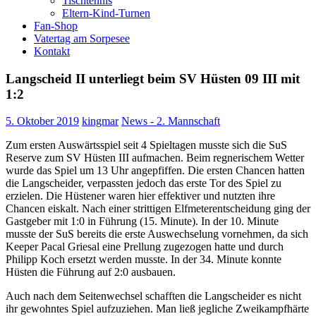
Tischtennis
Eltern-Kind-Turnen
Fan-Shop
Vatertag am Sorpesee
Kontakt
Langscheid II unterliegt beim SV Hüsten 09 III mit
1:2
5. Oktober 2019
kingmar
News - 2. Mannschaft
Zum ersten Auswärtsspiel seit 4 Spieltagen musste sich die SuS
Reserve zum SV Hüsten III aufmachen. Beim regnerischem Wetter
wurde das Spiel um 13 Uhr angepfiffen. Die ersten Chancen hatten
die Langscheider, verpassten jedoch das erste Tor des Spiel zu
erzielen. Die Hüstener waren hier effektiver und nutzten ihre
Chancen eiskalt. Nach einer strittigen Elfmeterentscheidung ging der
Gastgeber mit 1:0 in Führung (15. Minute). In der 10. Minute
musste der SuS bereits die erste Auswechselung vornehmen, da sich
Keeper Pacal Griesal eine Prellung zugezogen hatte und durch
Philipp Koch ersetzt werden musste. In der 34. Minute konnte
Hüsten die Führung auf 2:0 ausbauen.
Auch nach dem Seitenwechsel schafften die Langscheider es nicht
ihr gewohntes Spiel aufzuziehen. Man ließ jegliche Zweikampfhärte