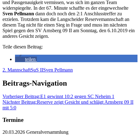
und Passgenauigkeit vermissen, was sich im ganzen Team
widerspiegelte. In der 67. Minute schaffte es der eingewechselte
Sven Pellmann
dann doch noch den 2:1 Anschlusstreffer zu
erzielen. Trotzdem kam die Langscheider Reservemannschaft an
diesem Tag nicht für einen Sieg in Frage und muss im nächsten
Spiel gegen den SV Arnsberg 09 II am Sonntag, den 6.10.2019 ein
anderes Gesicht zeigen.
Teile diesen Beitrag:
teilen
2. Mannschaft
SuS II
Sven Pellmann
Beitrags-Navigation
Vorheriger Beitrag:
E1 gewinnt 10:2 gegen SC Neheim 1
Nächster Beitrag:
Reserve zeigt Gesicht und schlägt Arnsberg 09 II
mit 5:0
Termine
20.03.2026 Generalversammlung