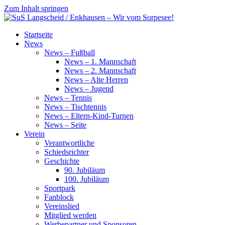
Zum Inhalt springen
SuS
Startseite
Langscheid
News
/
News – Fußball
Enkhausen
News – 1. Mannschaft
–
News – 2. Mannschaft
Wir
News – Alte Herren
vom
News – Jugend
Sorpesee!
News – Tennis
News – Tischtennis
News – Eltern-Kind-Turnen
News – Seite
Verein
Verantwortliche
Schiedsrichter
Geschichte
90. Jubiläum
100. Jubiläum
Sportpark
Fanblock
Vereinslied
Mitglied werden
Werbepartner und Sponsoren