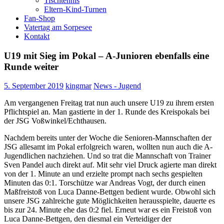
Tischtennis
Eltern-Kind-Turnen
Fan-Shop
Vatertag am Sorpesee
Kontakt
U19 mit Sieg im Pokal – A-Junioren ebenfalls eine
Runde weiter
5. September 2019
kingmar
News - Jugend
Am vergangenen Freitag trat nun auch unsere U19 zu ihrem ersten
Pflichtspiel an. Man gastierte in der 1. Runde des Kreispokals bei
der JSG Voßwinkel/Echthausen.
Nachdem bereits unter der Woche die Senioren-Mannschaften der
JSG allesamt im Pokal erfolgreich waren, wollten nun auch die A-
Jugendlichen nachziehen. Und so trat die Mannschaft von Trainer
Sven Pandel auch direkt auf. Mit sehr viel Druck agierte man direkt
von der 1. Minute an und erzielte prompt nach sechs gespielten
Minuten das 0:1. Torschütze war Andreas Vogt, der durch einen
Maßfreistoß von Luca Danne-Bettgen bedient wurde. Obwohl sich
unsere JSG zahlreiche gute Möglichkeiten herausspielte, dauerte es
bis zur 24. Minute ehe das 0:2 fiel. Erneut war es ein Freistoß von
Luca Danne-Bettgen, den diesmal ein Verteidiger der