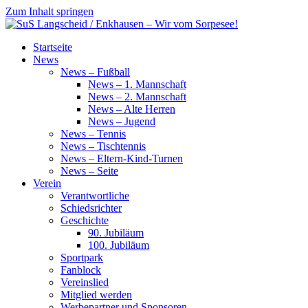
Zum Inhalt springen
SuS
Startseite
Langscheid
News
/
News – Fußball
Enkhausen
News – 1. Mannschaft
–
News – 2. Mannschaft
Wir
News – Alte Herren
vom
News – Jugend
Sorpesee!
News – Tennis
News – Tischtennis
News – Eltern-Kind-Turnen
News – Seite
Verein
Verantwortliche
Schiedsrichter
Geschichte
90. Jubiläum
100. Jubiläum
Sportpark
Fanblock
Vereinslied
Mitglied werden
Werbepartner und Sponsoren