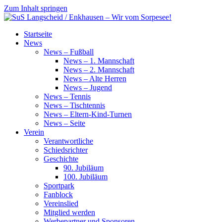
Zum Inhalt springen
SuS
Startseite
Langscheid
News
/
News – Fußball
Enkhausen
News – 1. Mannschaft
–
News – 2. Mannschaft
Wir
News – Alte Herren
vom
News – Jugend
Sorpesee!
News – Tennis
News – Tischtennis
News – Eltern-Kind-Turnen
News – Seite
Verein
Verantwortliche
Schiedsrichter
Geschichte
90. Jubiläum
100. Jubiläum
Sportpark
Fanblock
Vereinslied
Mitglied werden
Werbepartner und Sponsoren