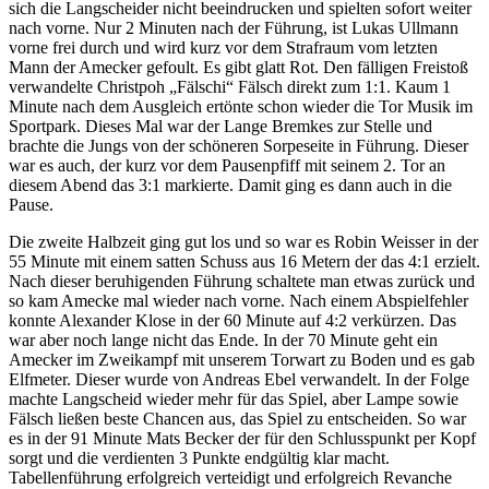
sich die Langscheider nicht beeindrucken und spielten sofort weiter
nach vorne. Nur 2 Minuten nach der Führung, ist Lukas Ullmann
vorne frei durch und wird kurz vor dem Strafraum vom letzten
Mann der Amecker gefoult. Es gibt glatt Rot. Den fälligen Freistoß
verwandelte Christpoh „Fälschi“ Fälsch direkt zum 1:1. Kaum 1
Minute nach dem Ausgleich ertönte schon wieder die Tor Musik im
Sportpark. Dieses Mal war der Lange Bremkes zur Stelle und
brachte die Jungs von der schöneren Sorpeseite in Führung. Dieser
war es auch, der kurz vor dem Pausenpfiff mit seinem 2. Tor an
diesem Abend das 3:1 markierte. Damit ging es dann auch in die
Pause.
Die zweite Halbzeit ging gut los und so war es Robin Weisser in der
55 Minute mit einem satten Schuss aus 16 Metern der das 4:1 erzielt.
Nach dieser beruhigenden Führung schaltete man etwas zurück und
so kam Amecke mal wieder nach vorne. Nach einem Abspielfehler
konnte Alexander Klose in der 60 Minute auf 4:2 verkürzen. Das
war aber noch lange nicht das Ende. In der 70 Minute geht ein
Amecker im Zweikampf mit unserem Torwart zu Boden und es gab
Elfmeter. Dieser wurde von Andreas Ebel verwandelt. In der Folge
machte Langscheid wieder mehr für das Spiel, aber Lampe sowie
Fälsch ließen beste Chancen aus, das Spiel zu entscheiden. So war
es in der 91 Minute Mats Becker der für den Schlusspunkt per Kopf
sorgt und die verdienten 3 Punkte endgültig klar macht.
Tabellenführung erfolgreich verteidigt und erfolgreich Revanche