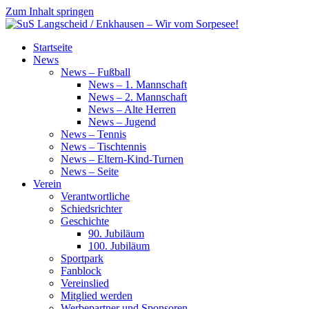
Zum Inhalt springen
SuS
Startseite
Langscheid
News
/
News – Fußball
Enkhausen
News – 1. Mannschaft
–
News – 2. Mannschaft
Wir
News – Alte Herren
vom
News – Jugend
Sorpesee!
News – Tennis
News – Tischtennis
News – Eltern-Kind-Turnen
News – Seite
Verein
Verantwortliche
Schiedsrichter
Geschichte
90. Jubiläum
100. Jubiläum
Sportpark
Fanblock
Vereinslied
Mitglied werden
Werbepartner und Sponsoren