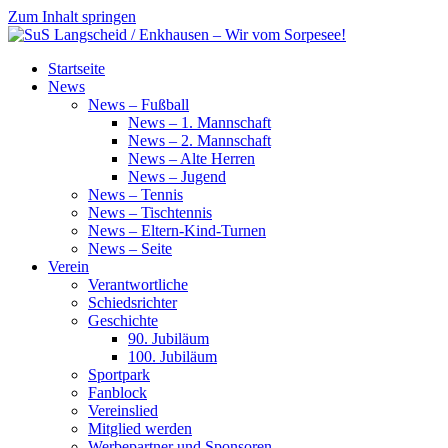
Zum Inhalt springen
SuS
Startseite
Langscheid
News
/
News – Fußball
Enkhausen
News – 1. Mannschaft
–
News – 2. Mannschaft
Wir
News – Alte Herren
vom
News – Jugend
Sorpesee!
News – Tennis
News – Tischtennis
News – Eltern-Kind-Turnen
News – Seite
Verein
Verantwortliche
Schiedsrichter
Geschichte
90. Jubiläum
100. Jubiläum
Sportpark
Fanblock
Vereinslied
Mitglied werden
Werbepartner und Sponsoren