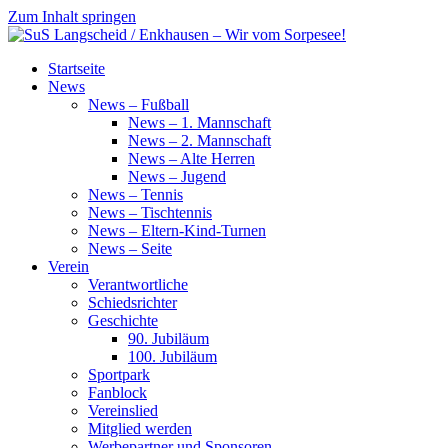
Zum Inhalt springen
SuS
Startseite
Langscheid
News
/
News – Fußball
Enkhausen
News – 1. Mannschaft
–
News – 2. Mannschaft
Wir
News – Alte Herren
vom
News – Jugend
Sorpesee!
News – Tennis
News – Tischtennis
News – Eltern-Kind-Turnen
News – Seite
Verein
Verantwortliche
Schiedsrichter
Geschichte
90. Jubiläum
100. Jubiläum
Sportpark
Fanblock
Vereinslied
Mitglied werden
Werbepartner und Sponsoren