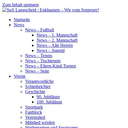
Zum Inhalt springen
SuS
Startseite
Langscheid
News
/
News – Fußball
Enkhausen
News – 1. Mannschaft
–
News – 2. Mannschaft
Wir
News – Alte Herren
vom
News – Jugend
Sorpesee!
News – Tennis
News – Tischtennis
News – Eltern-Kind-Turnen
News – Seite
Verein
Verantwortliche
Schiedsrichter
Geschichte
90. Jubiläum
100. Jubiläum
Sportpark
Fanblock
Vereinslied
Mitglied werden
Werbepartner und Sponsoren