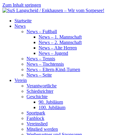
Zum Inhalt springen
SuS
Startseite
Langscheid
News
/
News – Fußball
Enkhausen
News – 1. Mannschaft
–
News – 2. Mannschaft
Wir
News – Alte Herren
vom
News – Jugend
Sorpesee!
News – Tennis
News – Tischtennis
News – Eltern-Kind-Turnen
News – Seite
Verein
Verantwortliche
Schiedsrichter
Geschichte
90. Jubiläum
100. Jubiläum
Sportpark
Fanblock
Vereinslied
Mitglied werden
Werbepartner und Sponsoren