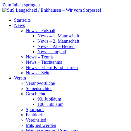
Zum Inhalt springen
SuS
Startseite
Langscheid
News
/
News – Fußball
Enkhausen
News – 1. Mannschaft
–
News – 2. Mannschaft
Wir
News – Alte Herren
vom
News – Jugend
Sorpesee!
News – Tennis
News – Tischtennis
News – Eltern-Kind-Turnen
News – Seite
Verein
Verantwortliche
Schiedsrichter
Geschichte
90. Jubiläum
100. Jubiläum
Sportpark
Fanblock
Vereinslied
Mitglied werden
Werbepartner und Sponsoren