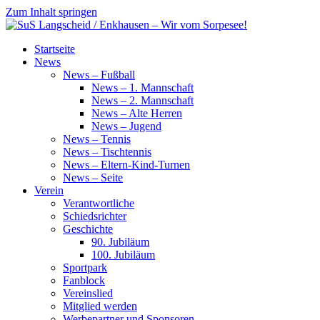
Zum Inhalt springen
SuS
Startseite
Langscheid
News
/
News – Fußball
Enkhausen
News – 1. Mannschaft
–
News – 2. Mannschaft
Wir
News – Alte Herren
vom
News – Jugend
Sorpesee!
News – Tennis
News – Tischtennis
News – Eltern-Kind-Turnen
News – Seite
Verein
Verantwortliche
Schiedsrichter
Geschichte
90. Jubiläum
100. Jubiläum
Sportpark
Fanblock
Vereinslied
Mitglied werden
Werbepartner und Sponsoren