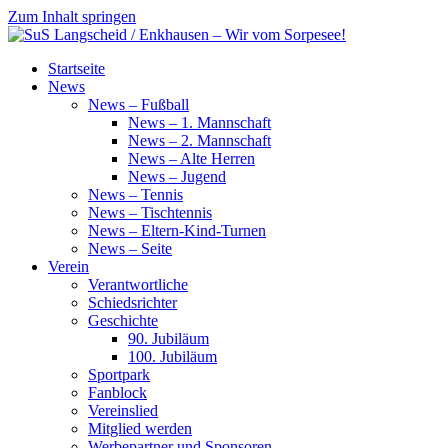
Zum Inhalt springen
SuS
Startseite
Langscheid
News
/
News – Fußball
Enkhausen
News – 1. Mannschaft
–
News – 2. Mannschaft
Wir
News – Alte Herren
vom
News – Jugend
Sorpesee!
News – Tennis
News – Tischtennis
News – Eltern-Kind-Turnen
News – Seite
Verein
Verantwortliche
Schiedsrichter
Geschichte
90. Jubiläum
100. Jubiläum
Sportpark
Fanblock
Vereinslied
Mitglied werden
Werbepartner und Sponsoren