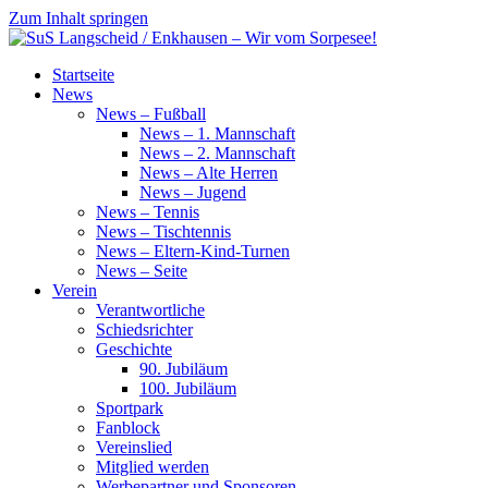
Zum Inhalt springen
SuS
Startseite
Langscheid
News
/
News – Fußball
Enkhausen
News – 1. Mannschaft
–
News – 2. Mannschaft
Wir
News – Alte Herren
vom
News – Jugend
Sorpesee!
News – Tennis
News – Tischtennis
News – Eltern-Kind-Turnen
News – Seite
Verein
Verantwortliche
Schiedsrichter
Geschichte
90. Jubiläum
100. Jubiläum
Sportpark
Fanblock
Vereinslied
Mitglied werden
Werbepartner und Sponsoren