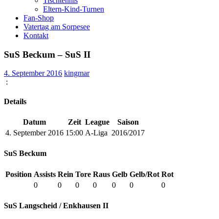
Tischtennis
Eltern-Kind-Turnen
Fan-Shop
Vatertag am Sorpesee
Kontakt
SuS Beckum – SuS II
4. September 2016
kingmar
:
Details
Datum
Zeit
League
Saison
4. September 2016
15:00
A-Liga
2016/2017
SuS Beckum
Position
Assists
Rein
Tore
Raus
Gelb
Gelb/Rot
Rot
0
0
0
0
0
0
0
SuS Langscheid / Enkhausen II