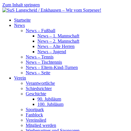
Zum Inhalt springen
SuS
Startseite
Langscheid
News
/
News – Fußball
Enkhausen
News – 1. Mannschaft
–
News – 2. Mannschaft
Wir
News – Alte Herren
vom
News – Jugend
Sorpesee!
News – Tennis
News – Tischtennis
News – Eltern-Kind-Turnen
News – Seite
Verein
Verantwortliche
Schiedsrichter
Geschichte
90. Jubiläum
100. Jubiläum
Sportpark
Fanblock
Vereinslied
Mitglied werden
Werbepartner und Sponsoren