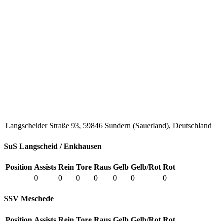
Langscheider Straße 93, 59846 Sundern (Sauerland), Deutschland
SuS Langscheid / Enkhausen
Position
Assists
Rein
Tore
Raus
Gelb
Gelb/Rot
Rot
0
0
0
0
0
0
0
SSV Meschede
Position
Assists
Rein
Tore
Raus
Gelb
Gelb/Rot
Rot