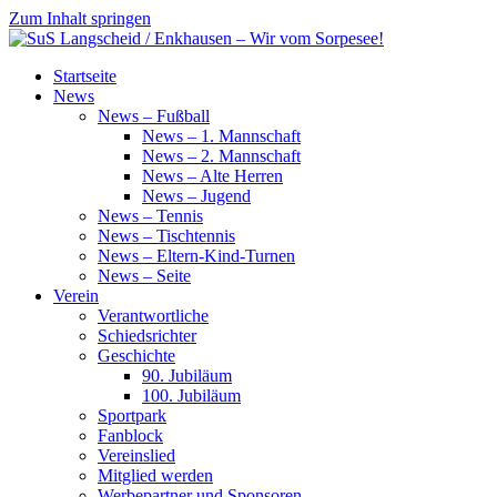
Zum Inhalt springen
SuS
Startseite
Langscheid
News
/
News – Fußball
Enkhausen
News – 1. Mannschaft
–
News – 2. Mannschaft
Wir
News – Alte Herren
vom
News – Jugend
Sorpesee!
News – Tennis
News – Tischtennis
News – Eltern-Kind-Turnen
News – Seite
Verein
Verantwortliche
Schiedsrichter
Geschichte
90. Jubiläum
100. Jubiläum
Sportpark
Fanblock
Vereinslied
Mitglied werden
Werbepartner und Sponsoren