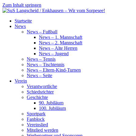
Zum Inhalt springen
SuS
Startseite
Langscheid
News
/
News – Fußball
Enkhausen
News – 1. Mannschaft
–
News – 2. Mannschaft
Wir
News – Alte Herren
vom
News – Jugend
Sorpesee!
News – Tennis
News – Tischtennis
News – Eltern-Kind-Turnen
News – Seite
Verein
Verantwortliche
Schiedsrichter
Geschichte
90. Jubiläum
100. Jubiläum
Sportpark
Fanblock
Vereinslied
Mitglied werden
Werbepartner und Sponsoren