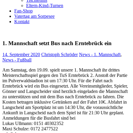
Tischtennis
Eltern-Kind-Turnen
Fan-Shop
Vatertag am Sorpesee
Kontakt
1. Mannschaft setzt Bus nach Erntebrück ein
14. September 2020
Christoph Schröder
News - 1. Mannschaft
,
News - Fußball
Am Samstag, den 19.09. spielt unsere 1. Mannschaft ihr drittes
Meisterschaftsspiel gegen den TuS Erntebrück 2. Anstoß der Partie
im Pulverwaldstadion ist um 17:30 Uhr. Für die Fahrt nach
Erntebrück wird ein Bus eingesetzt. Alle Vereinsmitglieder, Spieler,
Gönner und Langscheider sind herzlich eingeladen die Mannschaft
zu unterstützen und mit dem Bus nach Erntebrück zu fahren. Die
Kosten betragen inklusive Getränken auf der Fahrt 10€. Abfahrt in
Langscheid am Sportplatz ist um 14:30 Uhr, die voraussichtliche
Ankunft in Langscheid nach dem Spiel ist für 21:30 Uhr geplant.
Anmeldungen für die Busfahrt sind bei
Lukas Ullmann: 0151 40302352
Maxi Schulze: 0172 2477522