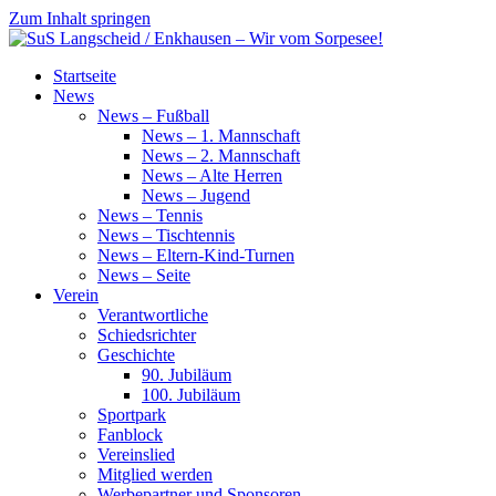
Zum Inhalt springen
SuS
Startseite
Langscheid
News
/
News – Fußball
Enkhausen
News – 1. Mannschaft
–
News – 2. Mannschaft
Wir
News – Alte Herren
vom
News – Jugend
Sorpesee!
News – Tennis
News – Tischtennis
News – Eltern-Kind-Turnen
News – Seite
Verein
Verantwortliche
Schiedsrichter
Geschichte
90. Jubiläum
100. Jubiläum
Sportpark
Fanblock
Vereinslied
Mitglied werden
Werbepartner und Sponsoren