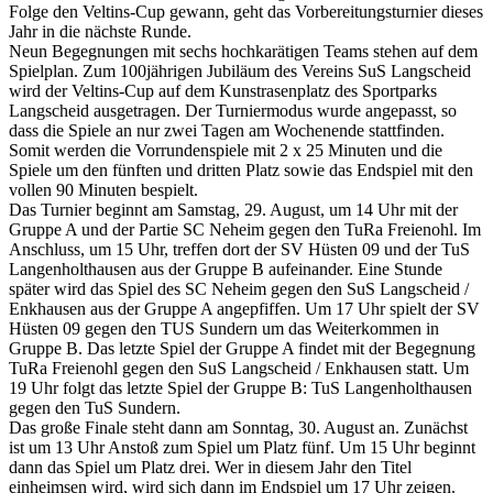
Folge den Veltins-Cup gewann, geht das Vorbereitungsturnier dieses
Jahr in die nächste Runde.
Neun Begegnungen mit sechs hochkarätigen Teams stehen auf dem
Spielplan. Zum 100jährigen Jubiläum des Vereins SuS Langscheid
wird der Veltins-Cup auf dem Kunstrasenplatz des Sportparks
Langscheid ausgetragen. Der Turniermodus wurde angepasst, so
dass die Spiele an nur zwei Tagen am Wochenende stattfinden.
Somit werden die Vorrundenspiele mit 2 x 25 Minuten und die
Spiele um den fünften und dritten Platz sowie das Endspiel mit den
vollen 90 Minuten bespielt.
Das Turnier beginnt am Samstag, 29. August, um 14 Uhr mit der
Gruppe A und der Partie SC Neheim gegen den TuRa Freienohl. Im
Anschluss, um 15 Uhr, treffen dort der SV Hüsten 09 und der TuS
Langenholthausen aus der Gruppe B aufeinander. Eine Stunde
später wird das Spiel des SC Neheim gegen den SuS Langscheid /
Enkhausen aus der Gruppe A angepfiffen. Um 17 Uhr spielt der SV
Hüsten 09 gegen den TUS Sundern um das Weiterkommen in
Gruppe B. Das letzte Spiel der Gruppe A findet mit der Begegnung
TuRa Freienohl gegen den SuS Langscheid / Enkhausen statt. Um
19 Uhr folgt das letzte Spiel der Gruppe B: TuS Langenholthausen
gegen den TuS Sundern.
Das große Finale steht dann am Sonntag, 30. August an. Zunächst
ist um 13 Uhr Anstoß zum Spiel um Platz fünf. Um 15 Uhr beginnt
dann das Spiel um Platz drei. Wer in diesem Jahr den Titel
einheimsen wird, wird sich dann im Endspiel um 17 Uhr zeigen.