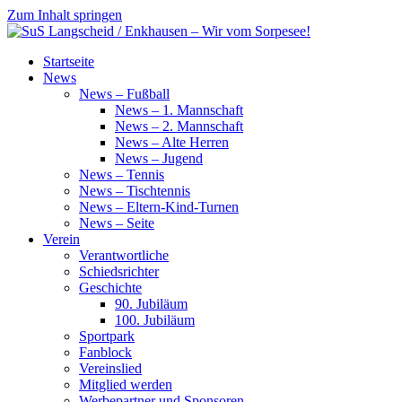
Zum Inhalt springen
SuS
Startseite
Langscheid
News
/
News – Fußball
Enkhausen
News – 1. Mannschaft
–
News – 2. Mannschaft
Wir
News – Alte Herren
vom
News – Jugend
Sorpesee!
News – Tennis
News – Tischtennis
News – Eltern-Kind-Turnen
News – Seite
Verein
Verantwortliche
Schiedsrichter
Geschichte
90. Jubiläum
100. Jubiläum
Sportpark
Fanblock
Vereinslied
Mitglied werden
Werbepartner und Sponsoren