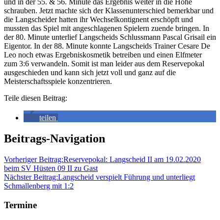
und in der 55. & 56. Minute das Ergebnis weiter in die Höhe
schrauben. Jetzt machte sich der Klassenunterschied bemerkbar und
die Langscheider hatten ihr Wechselkontignent erschöpft und
mussten das Spiel mit angeschlagenen Spielern zuende bringen. In
der 80. Minute unterlief Langscheids Schlussmann Pascal Grisail ein
Eigentor. In der 88. Minute konnte Langscheids Trainer Cesare De
Leo noch etwas Ergebniskosmetik betreiben und einen Elfmeter
zum 3:6 verwandeln. Somit ist man leider aus dem Reservepokal
ausgeschieden und kann sich jetzt voll und ganz auf die
Meisterschaftsspiele konzentrieren.
Teile diesen Beitrag:
teilen
Beitrags-Navigation
Vorheriger Beitrag:
Reservepokal: Langscheid II am 19.02.2020
beim SV Hüsten 09 II zu Gast
Nächster Beitrag:
Langscheid verspielt Führung und unterliegt
Schmallenberg mit 1:2
Termine