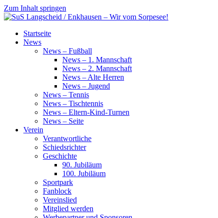
Zum Inhalt springen
SuS
Startseite
Langscheid
News
/
News – Fußball
Enkhausen
News – 1. Mannschaft
–
News – 2. Mannschaft
Wir
News – Alte Herren
vom
News – Jugend
Sorpesee!
News – Tennis
News – Tischtennis
News – Eltern-Kind-Turnen
News – Seite
Verein
Verantwortliche
Schiedsrichter
Geschichte
90. Jubiläum
100. Jubiläum
Sportpark
Fanblock
Vereinslied
Mitglied werden
Werbepartner und Sponsoren