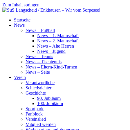
Zum Inhalt springen
SuS
Startseite
Langscheid
News
/
News – Fußball
Enkhausen
News – 1. Mannschaft
–
News – 2. Mannschaft
Wir
News – Alte Herren
vom
News – Jugend
Sorpesee!
News – Tennis
News – Tischtennis
News – Eltern-Kind-Turnen
News – Seite
Verein
Verantwortliche
Schiedsrichter
Geschichte
90. Jubiläum
100. Jubiläum
Sportpark
Fanblock
Vereinslied
Mitglied werden
Werbepartner und Sponsoren