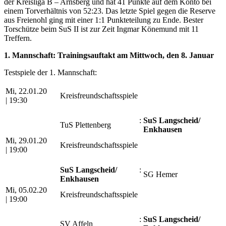
der Kreisliga B – Arnsberg und hat 41 Punkte auf dem Konto bei
einem Torverhältnis von 52:23. Das letzte Spiel gegen die Reserve
aus Freienohl ging mit einer 1:1 Punkteteilung zu Ende. Bester
Torschütze beim SuS II ist zur Zeit Ingmar Könemund mit 11
Treffern.
1. Mannschaft: Trainingsauftakt am Mittwoch, den 8. Januar
Testspiele der 1. Mannschaft:
Mi, 22.01.20
Kreisfreundschaftsspiele
|
19:30
:
SuS Langscheid/​
TuS Plettenberg
Enkhausen
Mi, 29.01.20
Kreisfreundschaftsspiele
|
19:00
SuS Langscheid/​
:
SG Hemer
Enkhausen
Mi, 05.02.20
Kreisfreundschaftsspiele
|
19:00
:
SuS Langscheid/​
SV Affeln