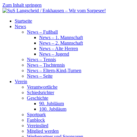
Zum Inhalt springen
SuS
Startseite
Langscheid
News
/
News – Fußball
Enkhausen
News – 1. Mannschaft
–
News – 2. Mannschaft
Wir
News – Alte Herren
vom
News – Jugend
Sorpesee!
News – Tennis
News – Tischtennis
News – Eltern-Kind-Turnen
News – Seite
Verein
Verantwortliche
Schiedsrichter
Geschichte
90. Jubiläum
100. Jubiläum
Sportpark
Fanblock
Vereinslied
Mitglied werden
Werbepartner und Sponsoren