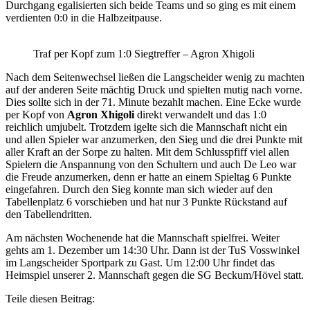
Durchgang egalisierten sich beide Teams und so ging es mit einem
verdienten 0:0 in die Halbzeitpause.
Traf per Kopf zum 1:0 Siegtreffer – Agron Xhigoli
Nach dem Seitenwechsel ließen die Langscheider wenig zu machten
auf der anderen Seite mächtig Druck und spielten mutig nach vorne.
Dies sollte sich in der 71. Minute bezahlt machen. Eine Ecke wurde
per Kopf von
Agron Xhigoli
direkt verwandelt und das 1:0
reichlich umjubelt. Trotzdem igelte sich die Mannschaft nicht ein
und allen Spieler war anzumerken, den Sieg und die drei Punkte mit
aller Kraft an der Sorpe zu halten. Mit dem Schlusspfiff viel allen
Spielern die Anspannung von den Schultern und auch De Leo war
die Freude anzumerken, denn er hatte an einem Spieltag 6 Punkte
eingefahren. Durch den Sieg konnte man sich wieder auf den
Tabellenplatz 6 vorschieben und hat nur 3 Punkte Rückstand auf
den Tabellendritten.
Am nächsten Wochenende hat die Mannschaft spielfrei. Weiter
gehts am 1. Dezember um 14:30 Uhr. Dann ist der TuS Vosswinkel
im Langscheider Sportpark zu Gast. Um 12:00 Uhr findet das
Heimspiel unserer 2. Mannschaft gegen die SG Beckum/Hövel statt.
Teile diesen Beitrag: