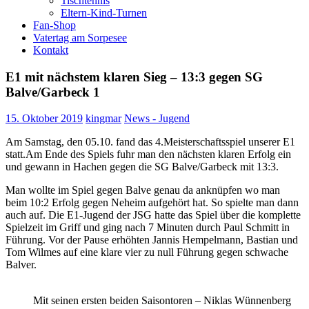
Tischtennis
Eltern-Kind-Turnen
Fan-Shop
Vatertag am Sorpesee
Kontakt
E1 mit nächstem klaren Sieg – 13:3 gegen SG
Balve/Garbeck 1
15. Oktober 2019
kingmar
News - Jugend
Am Samstag, den 05.10. fand das 4.Meisterschaftsspiel unserer E1
statt.Am Ende des Spiels fuhr man den nächsten klaren Erfolg ein
und gewann in Hachen gegen die SG Balve/Garbeck mit 13:3.
Man wollte im Spiel gegen Balve genau da anknüpfen wo man
beim 10:2 Erfolg gegen Neheim aufgehört hat. So spielte man dann
auch auf. Die E1-Jugend der JSG hatte das Spiel über die komplette
Spielzeit im Griff und ging nach 7 Minuten durch Paul Schmitt in
Führung. Vor der Pause erhöhten Jannis Hempelmann, Bastian und
Tom Wilmes auf eine klare vier zu null Führung gegen schwache
Balver.
Mit seinen ersten beiden Saisontoren – Niklas Wünnenberg