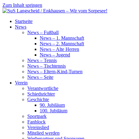
Zum Inhalt springen
SuS
Startseite
Langscheid
News
/
News – Fußball
Enkhausen
News – 1. Mannschaft
–
News – 2. Mannschaft
Wir
News – Alte Herren
vom
News – Jugend
Sorpesee!
News – Tennis
News – Tischtennis
News – Eltern-Kind-Turnen
News – Seite
Verein
Verantwortliche
Schiedsrichter
Geschichte
90. Jubiläum
100. Jubiläum
Sportpark
Fanblock
Vereinslied
Mitglied werden
Werbepartner und Sponsoren