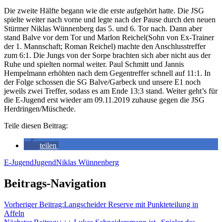
Die zweite Hälfte begann wie die erste aufgehört hatte. Die JSG
spielte weiter nach vorne und legte nach der Pause durch den neuen
Stürmer Niklas Wünnenberg das 5. und 6. Tor nach. Dann aber
stand Balve vor dem Tor und Marlon Reichel(Sohn von Ex-Trainer
der 1. Mannschaft; Roman Reichel) machte den Anschlusstreffer
zum 6:1. Die Jungs von der Sorpe brachten sich aber nicht aus der
Ruhe und spielten normal weiter. Paul Schmitt und Jannis
Hempelmann erhöhten nach dem Gegentreffer schnell auf 11:1. In
der Folge schossen die SG Balve/Garbeck und unsere E1 noch
jeweils zwei Treffer, sodass es am Ende 13:3 stand. Weiter geht’s für
die E-Jugend erst wieder am 09.11.2019 zuhause gegen die JSG
Herdringen/Müschede.
Teile diesen Beitrag:
teilen
E-Jugend
Jugend
Niklas Wünnenberg
Beitrags-Navigation
Vorheriger Beitrag:
Langscheider Reserve mit Punkteteilung in
Affeln