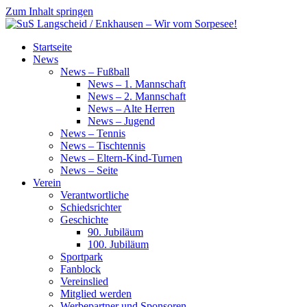
Zum Inhalt springen
SuS
Startseite
Langscheid
News
/
News – Fußball
Enkhausen
News – 1. Mannschaft
–
News – 2. Mannschaft
Wir
News – Alte Herren
vom
News – Jugend
Sorpesee!
News – Tennis
News – Tischtennis
News – Eltern-Kind-Turnen
News – Seite
Verein
Verantwortliche
Schiedsrichter
Geschichte
90. Jubiläum
100. Jubiläum
Sportpark
Fanblock
Vereinslied
Mitglied werden
Werbepartner und Sponsoren