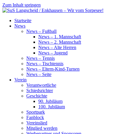
Zum Inhalt springen
SuS
Startseite
Langscheid
News
/
News – Fußball
Enkhausen
News – 1. Mannschaft
–
News – 2. Mannschaft
Wir
News – Alte Herren
vom
News – Jugend
Sorpesee!
News – Tennis
News – Tischtennis
News – Eltern-Kind-Turnen
News – Seite
Verein
Verantwortliche
Schiedsrichter
Geschichte
90. Jubiläum
100. Jubiläum
Sportpark
Fanblock
Vereinslied
Mitglied werden
Werbepartner und Sponsoren