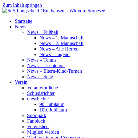
Zum Inhalt springen
SuS
Startseite
Langscheid
News
/
News – Fußball
Enkhausen
News – 1. Mannschaft
–
News – 2. Mannschaft
Wir
News – Alte Herren
vom
News – Jugend
Sorpesee!
News – Tennis
News – Tischtennis
News – Eltern-Kind-Turnen
News – Seite
Verein
Verantwortliche
Schiedsrichter
Geschichte
90. Jubiläum
100. Jubiläum
Sportpark
Fanblock
Vereinslied
Mitglied werden
Werbepartner und Sponsoren