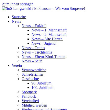
Zum Inhalt springen
SuS
Startseite
Langscheid
News
/
News – Fußball
Enkhausen
News – 1. Mannschaft
–
News – 2. Mannschaft
Wir
News – Alte Herren
vom
News – Jugend
Sorpesee!
News – Tennis
News – Tischtennis
News – Eltern-Kind-Turnen
News – Seite
Verein
Verantwortliche
Schiedsrichter
Geschichte
90. Jubiläum
100. Jubiläum
Sportpark
Fanblock
Vereinslied
Mitglied werden
Werbepartner und Sponsoren