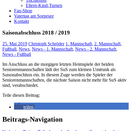
Tischtennis
Eltern-Kind-Turnen
Fan-Shop
Vatertag am Sorpesee
Kontakt
Saisonabschluss 2018 / 2019
25. Mai 2019
Christoph Schröder
1. Mannschaft
,
2. Mannschaft
,
Fußball
,
News
,
News - 1. Mannschaft
,
News - 2. Mannschaft
,
News - Fußball
Im Anschluss an die morgigen letzten Heimspiele der beiden
Seniorenmannschaften lädt der SuS zum kleinen Umtrunk als
Saisonabschluss ein. In diesem Zuge werden die Spieler der
Seniorenmannschaften, die nächste Saison nicht mehr für SuS aktiv
sind, verabschiedet.
Teile diesen Beitrag:
teilen
Beitrags-Navigation