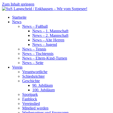
Zum Inhalt springen
SuS
Startseite
Langscheid
News
/
News – Fußball
Enkhausen
News – 1. Mannschaft
–
News – 2. Mannschaft
Wir
News – Alte Herren
vom
News – Jugend
Sorpesee!
News – Tennis
News – Tischtennis
News – Eltern-Kind-Turnen
News – Seite
Verein
Verantwortliche
Schiedsrichter
Geschichte
90. Jubiläum
100. Jubiläum
Sportpark
Fanblock
Vereinslied
Mitglied werden
Werbepartner und Sponsoren