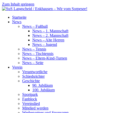
Zum Inhalt springen
SuS
Startseite
Langscheid
News
/
News – Fußball
Enkhausen
News – 1. Mannschaft
–
News – 2. Mannschaft
Wir
News – Alte Herren
vom
News – Jugend
Sorpesee!
News – Tennis
News – Tischtennis
News – Eltern-Kind-Turnen
News – Seite
Verein
Verantwortliche
Schiedsrichter
Geschichte
90. Jubiläum
100. Jubiläum
Sportpark
Fanblock
Vereinslied
Mitglied werden
Werbepartner und Sponsoren