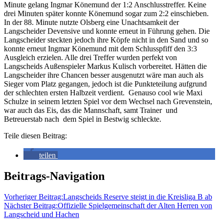
Minute gelang Ingmar Könemund der 1:2 Anschlusstreffer. Keine
drei Minuten später konnte Könemund sogar zum 2:2 einschieben.
In der 88. Minute nutzte Olsberg eine Unachtsamkeit der
Langscheider Devensive und konnte erneut in Führung gehen. Die
Langscheider steckten jedoch ihre Köpfe nicht in den Sand und so
konnte erneut Ingmar Könemund mit dem Schlusspfiff den 3:3
Ausgleich erzielen. Alle drei Treffer wurden perfekt von
Langscheids Außenspieler Markus Kulisch vorbereitet. Hätten die
Langscheider ihre Chancen besser ausgenutzt wäre man auch als
Sieger vom Platz gegangen, jedoch ist die Punkteteilung aufgrund
der schlechten ersten Halbzeit verdient. Genauso cool wie Maxi
Schulze in seinem letzten Spiel vor dem Wechsel nach Grevenstein,
war auch das Eis, das die Mannschaft, samt Trainer und
Betreuerstab nach dem Spiel in Bestwig schleckte.
Teile diesen Beitrag:
teilen
Beitrags-Navigation
Vorheriger Beitrag:
Langscheids Reserve steigt in die Kreisliga B ab
Nächster Beitrag:
Offizielle Spielgemeinschaft der Alten Herren von
Langscheid und Hachen