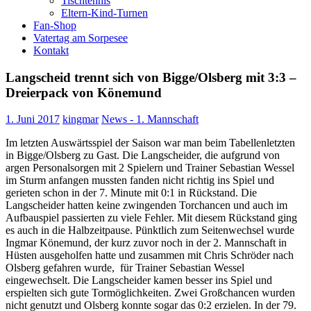
Tischtennis
Eltern-Kind-Turnen
Fan-Shop
Vatertag am Sorpesee
Kontakt
Langscheid trennt sich von Bigge/Olsberg mit 3:3 –
Dreierpack von Könemund
1. Juni 2017
kingmar
News - 1. Mannschaft
Im letzten Auswärtsspiel der Saison war man beim Tabellenletzten
in Bigge/Olsberg zu Gast. Die Langscheider, die aufgrund von
argen Personalsorgen mit 2 Spielern und Trainer Sebastian Wessel
im Sturm anfangen mussten fanden nicht richtig ins Spiel und
gerieten schon in der 7. Minute mit 0:1 in Rückstand. Die
Langscheider hatten keine zwingenden Torchancen und auch im
Aufbauspiel passierten zu viele Fehler. Mit diesem Rückstand ging
es auch in die Halbzeitpause. Pünktlich zum Seitenwechsel wurde
Ingmar Könemund, der kurz zuvor noch in der 2. Mannschaft in
Hüsten ausgeholfen hatte und zusammen mit Chris Schröder nach
Olsberg gefahren wurde, für Trainer Sebastian Wessel
eingewechselt. Die Langscheider kamen besser ins Spiel und
erspielten sich gute Tormöglichkeiten. Zwei Großchancen wurden
nicht genutzt und Olsberg konnte sogar das 0:2 erzielen. In der 79.