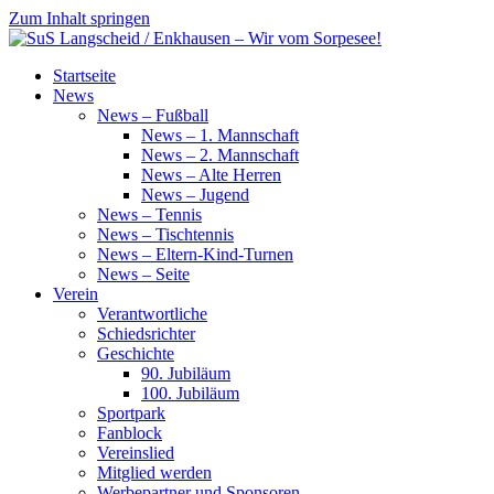
Zum Inhalt springen
SuS
Startseite
Langscheid
News
/
News – Fußball
Enkhausen
News – 1. Mannschaft
–
News – 2. Mannschaft
Wir
News – Alte Herren
vom
News – Jugend
Sorpesee!
News – Tennis
News – Tischtennis
News – Eltern-Kind-Turnen
News – Seite
Verein
Verantwortliche
Schiedsrichter
Geschichte
90. Jubiläum
100. Jubiläum
Sportpark
Fanblock
Vereinslied
Mitglied werden
Werbepartner und Sponsoren