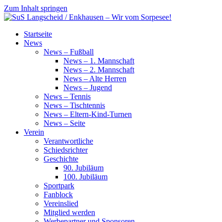
Zum Inhalt springen
SuS
Startseite
Langscheid
News
/
News – Fußball
Enkhausen
News – 1. Mannschaft
–
News – 2. Mannschaft
Wir
News – Alte Herren
vom
News – Jugend
Sorpesee!
News – Tennis
News – Tischtennis
News – Eltern-Kind-Turnen
News – Seite
Verein
Verantwortliche
Schiedsrichter
Geschichte
90. Jubiläum
100. Jubiläum
Sportpark
Fanblock
Vereinslied
Mitglied werden
Werbepartner und Sponsoren