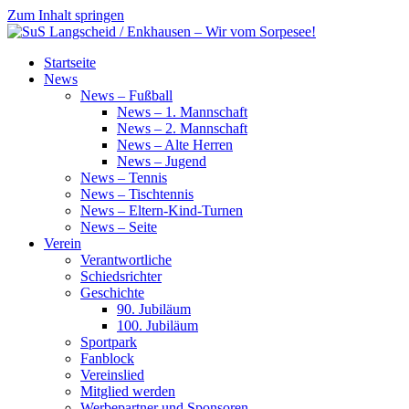
Zum Inhalt springen
SuS
Startseite
Langscheid
News
/
News – Fußball
Enkhausen
News – 1. Mannschaft
–
News – 2. Mannschaft
Wir
News – Alte Herren
vom
News – Jugend
Sorpesee!
News – Tennis
News – Tischtennis
News – Eltern-Kind-Turnen
News – Seite
Verein
Verantwortliche
Schiedsrichter
Geschichte
90. Jubiläum
100. Jubiläum
Sportpark
Fanblock
Vereinslied
Mitglied werden
Werbepartner und Sponsoren