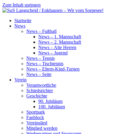
Zum Inhalt springen
SuS
Startseite
Langscheid
News
/
News – Fußball
Enkhausen
News – 1. Mannschaft
–
News – 2. Mannschaft
Wir
News – Alte Herren
vom
News – Jugend
Sorpesee!
News – Tennis
News – Tischtennis
News – Eltern-Kind-Turnen
News – Seite
Verein
Verantwortliche
Schiedsrichter
Geschichte
90. Jubiläum
100. Jubiläum
Sportpark
Fanblock
Vereinslied
Mitglied werden
Werbepartner und Sponsoren